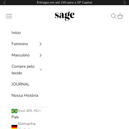
Pular para o conteúdo
Entregas em até 24h para a SP Capital
Anterior
Pr
SAGE
Menu
Pesquisar
Carrin
Início
Feminino
Masculino
Compre pelo
tecido
JOURNAL
Nossa História
Brasil (BRL R$)
País
Alemanha