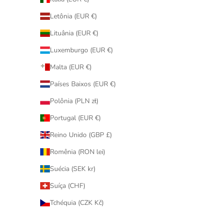
Letônia (EUR €)
Lituânia (EUR €)
Luxemburgo (EUR €)
Malta (EUR €)
Países Baixos (EUR €)
Polônia (PLN zł)
Portugal (EUR €)
Reino Unido (GBP £)
Romênia (RON lei)
Suécia (SEK kr)
Suíça (CHF)
Tchéquia (CZK Kč)