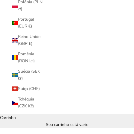
Polônia (PLN
zł)
Portugal
(EUR €)
Reino Unido
(GBP £)
Romênia
(RON lei)
Suécia (SEK
kr)
Suíça (CHF)
Tchéquia
(CZK Kč)
Carrinho
Seu carrinho está vazio