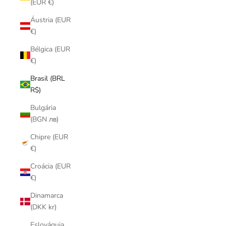
(EUR €)
Áustria (EUR
€)
Bélgica (EUR
€)
Brasil (BRL
R$)
Bulgária
(BGN лв)
Chipre (EUR
€)
Croácia (EUR
€)
Dinamarca
(DKK kr)
Eslováquia