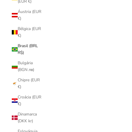
(EUR €)
Áustria (EUR
€)
Bélgica (EUR
€)
Brasil (BRL
R$)
Bulgária
(BGN лв)
Chipre (EUR
€)
Croácia (EUR
€)
Dinamarca
(DKK kr)
Eslováquia