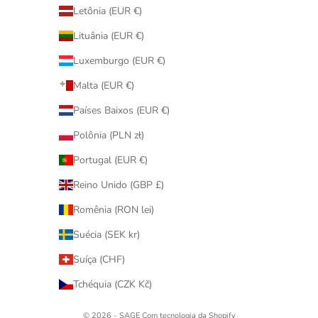
Letônia (EUR €)
Lituânia (EUR €)
Luxemburgo (EUR €)
Malta (EUR €)
Países Baixos (EUR €)
Polônia (PLN zł)
Portugal (EUR €)
Reino Unido (GBP £)
Romênia (RON lei)
Suécia (SEK kr)
Suíça (CHF)
Tchéquia (CZK Kč)
© 2026 - SAGE
Com tecnologia da Shopify