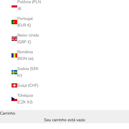
Polônia (PLN
zł)
Portugal
(EUR €)
Reino Unido
(GBP £)
Romênia
(RON lei)
Suécia (SEK
kr)
Suíça (CHF)
Tchéquia
(CZK Kč)
Carrinho
Seu carrinho está vazio