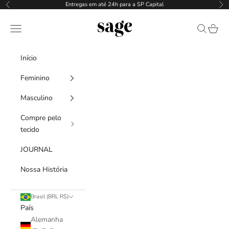
Pular para o conteúdo
Entregas em até 24h para a SP Capital
Anterior
Pr
SAGE
Menu
Pesquisar
Carrin
Início
Feminino
Masculino
Compre pelo
tecido
JOURNAL
Nossa História
Brasil (BRL R$)
País
Alemanha