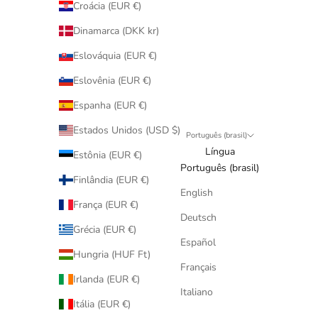
Croácia (EUR €)
Dinamarca (DKK kr)
Eslováquia (EUR €)
Eslovênia (EUR €)
Espanha (EUR €)
Estados Unidos (USD $)
Português (brasil)
Língua
Estônia (EUR €)
Português (brasil)
Finlândia (EUR €)
English
França (EUR €)
Deutsch
Grécia (EUR €)
Español
Hungria (HUF Ft)
Français
Irlanda (EUR €)
Italiano
Itália (EUR €)